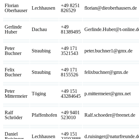
Florian
+49 8251
Lechhausen
florian@dieoberhausers.de
Oberhauser
826529
Gerlinde
+49
Dachau
Gerlinde.Huber@t-online.d
Huber
81389495
Peter
+49 171
Straubing
peter.buchner1@gmx.de
Buchner
3521543
Felix
+49 171
Straubing
felixbuchner@gmx.de
Buchner
8155526
Peter
+49 151
Töging
p.mittermeier@gmx.net
Mittermeier
43284645
Ralf
+49 9401
Pfaffenhofen
Ralf.schoeder@freenet.de
Schröder
523010
Daniel
+49 151
Lechhausen
d.ruisinger@naturfreunde.d
Ruisinger
23592888