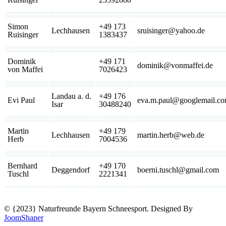
Simon
+49 173
Lechhausen
sruisinger@yahoo.de
Ruisinger
1383437
Dominik
+49 171
dominik@vonmaffei.de
von Maffei
7026423
Landau a. d.
+49 176
Evi Paul
eva.m.paul@googlemail.c
Isar
30488240
Martin
+49 179
Lechhausen
martin.herb@web.de
Herb
7004536
Bernhard
+49 170
Deggendorf
boerni.tuschl@gmail.com
Tuschl
2221341
© {2023} Naturfreunde Bayern Schneesport. Designed By
JoomShaper